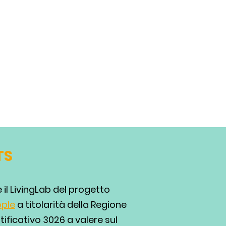
TS
il LivingLab del progetto
ople
a titolarità della Regione
ificativo 3026 a valere sul