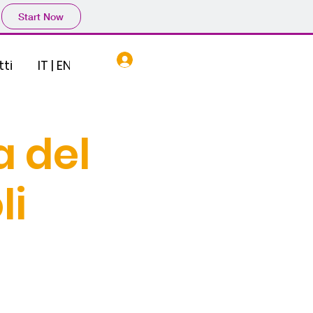
Start Now
Log In
ti
IT | EN
a del
li