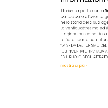
Il turismo riparte con la 
B
partecipare all’evento g
nello stand della sua age
La ventiquattresima edizi
stagione nel corso della q
La fiera riparte con inte
“LA SFIDA DEL TURISMO DEL
“GLI INCENTIVI DI INVITALI
ED IL RUOLO DEGLI ATTRATT
mostra di più >