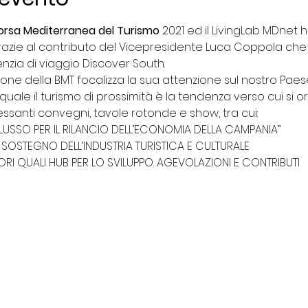
orsa Mediterranea del Turismo 
2021 ed il LivingLab MDnet h
razie al contributo del Vicepresidente Luca Coppola che 
nzia di viaggio Discover South.
one della BMT focalizza la sua attenzione sul nostro Paese
uale il turismo di prossimità è la tendenza verso cui si ori
ressanti convegni, tavole rotonde e show, tra cui:
 LUSSO PER IL RILANCIO DELL’ECONOMIA DELLA CAMPANIA”
A A SOSTEGNO DELL’INDUSTRIA TURISTICA E CULTURALE
ORI QUALI HUB PER LO SVILUPPO. AGEVOLAZIONI E CONTRIBUTI