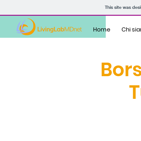
This site was des
Home
Chi si
Bors
T